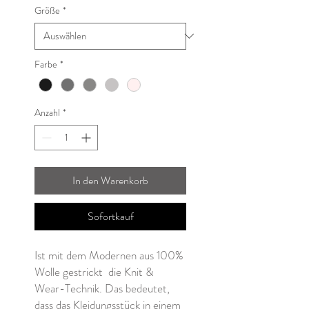
Größe
*
Farbe
*
Anzahl
*
In den Warenkorb
Sofortkauf
Ist mit dem Modernen aus 100%
Wolle gestrickt die Knit &
Wear-Technik. Das bedeutet,
dass das Kleidungsstück in einem