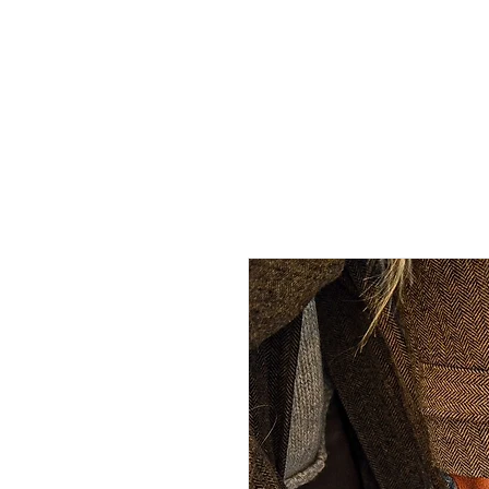
Startseite
Discgolf
Lammfell
Webs