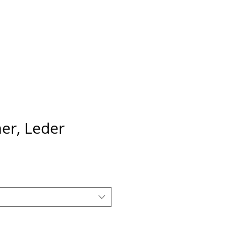
Ansarve farm
More
er, Leder
s