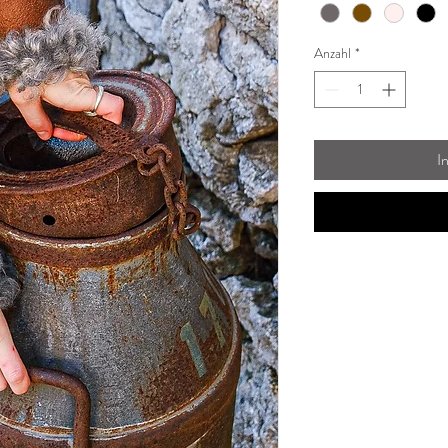
Anzahl
*
I