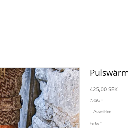
hop
Über den Bauernhof Ansarve
Hofladen
Pulswärm
Prei
425,00 SEK
Größe
*
Auswählen
Farbe
*