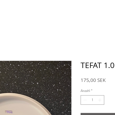
hop
Über den Bauernhof Ansarve
Hofladen
TEFAT 1.0
Prei
175,00 SEK
Anzahl
*