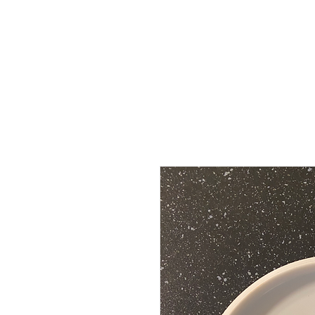
Startseite
Discgolf
Lammfell
Webs