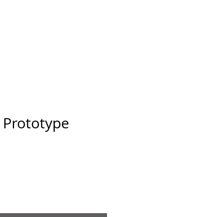
Ansarve farm
More
 Prototype
s