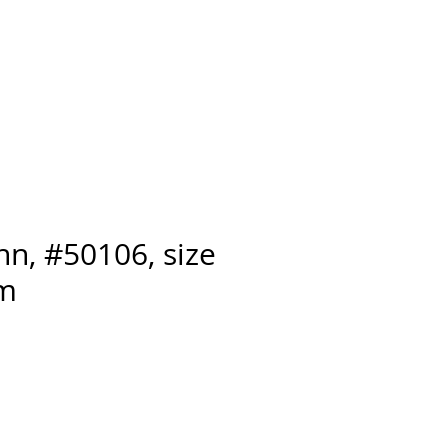
Ansarve farm
More
n, #50106, size
cm
ix