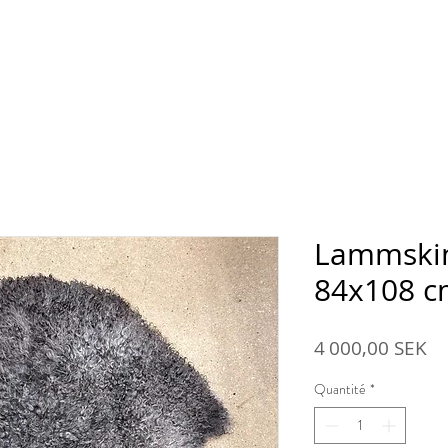
Boutique en ligne
À propos de la ferme d'Ansarve
Lammskin
84x108 
Pr
4 000,00 SEK
Quantité
*