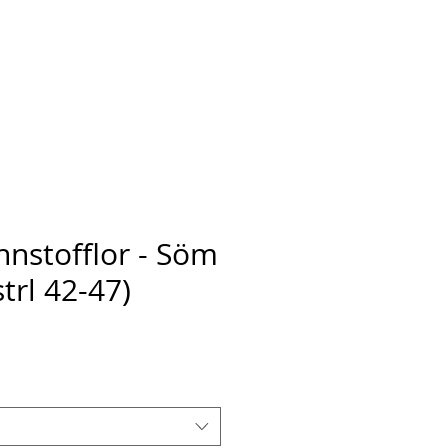
Ansarve farm
More
nstofflor - Söm
strl 42-47)
ix