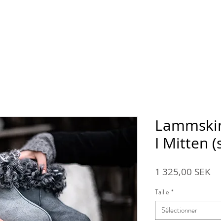
Boutique en ligne
À propos de la ferme d'Ansarve
Lammskin
I Mitten (
Pr
1 325,00 SEK
Taille
*
Sélectionner