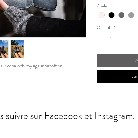
Couleur
*
Quantité
*
A
, sköna och mysiga innetofflor.
Co
s suivre sur Facebook et Instagram..