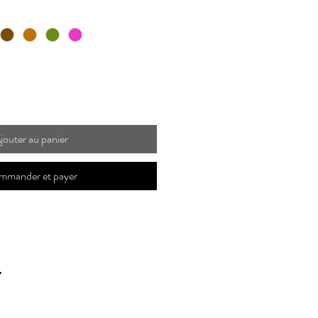
jouter au panier
mmander et payer
.