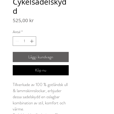
Cykelsadelskyd
d
Pris
525,00 kr
Antal
*
Lägg i kundvagn
Köp nu
Tillverkade av 100 % gotländsk ull
& lammskinnslockar, erbjuder
dessa sadelskydd en oslagbar
kombination av stil, komfort och
värme.