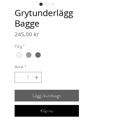
Grytunderlägg
Bagge
Pris
245,00 kr
Färg
*
Antal
*
Lägg i kundvagn
Köp nu