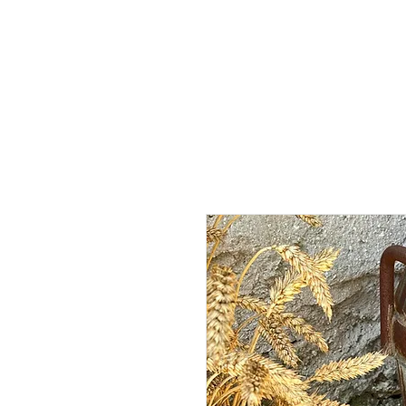
Startsida
Discgolf
Lammskinn
Webbshop