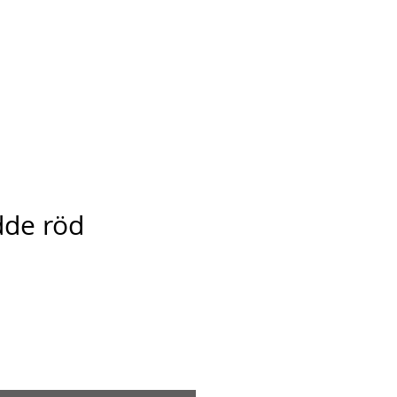
Ansarve farm
ontakt
dde röd