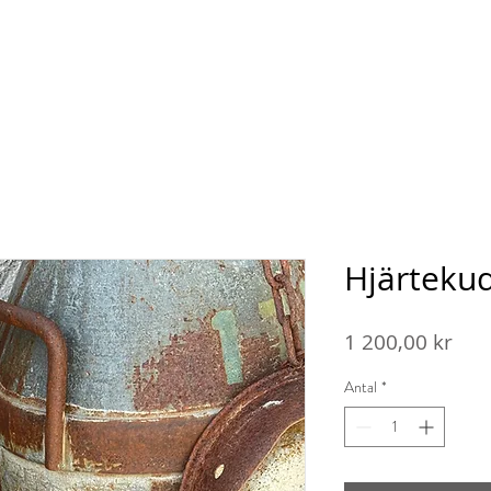
Om Ansarve farm
Gårdsbutik
Återförsäljare
K
Hjärteku
Pris
1 200,00 kr
Antal
*