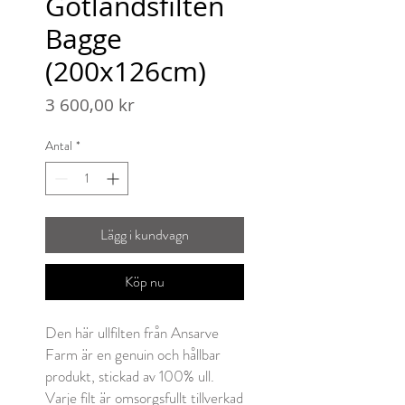
Gotlandsfilten
Bagge
(200x126cm)
Pris
3 600,00 kr
Antal
*
Lägg i kundvagn
Köp nu
Den här ullfilten från Ansarve
Farm är en genuin och hållbar
produkt, stickad av 100% ull.
Varje filt är omsorgsfullt tillverkad