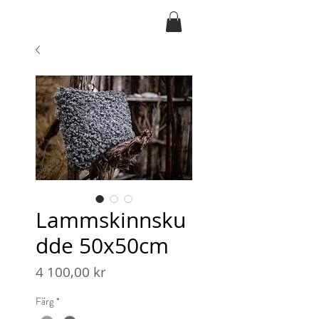
Ansarve farm
Lammskinnsku
dde 50x50cm
Pris
4 100,00 kr
Färg
*