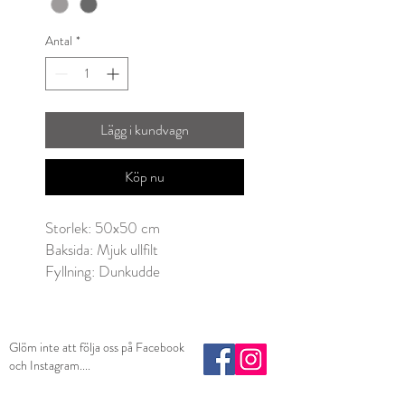
Antal
*
Lägg i kundvagn
Köp nu
Storlek: 50x50 cm
Baksida: Mjuk ullfilt
Fyllning: Dunkudde
Glöm inte att följa oss på Facebook
och Instagram....