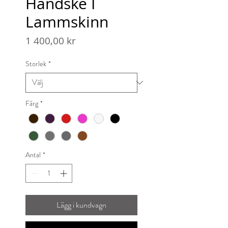
Handske I
Lammskinn
Pris
1 400,00 kr
Storlek
*
Färg
*
Antal
*
Lägg i kundvagn