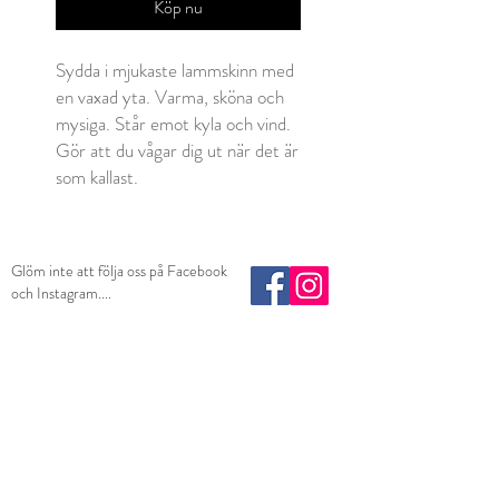
Köp nu
Sydda i mjukaste lammskinn med
en vaxad yta. Varma, sköna och
mysiga. Står emot kyla och vind.
Gör att du vågar dig ut när det är
som kallast.
Glöm inte att följa oss på Facebook
och Instagram....