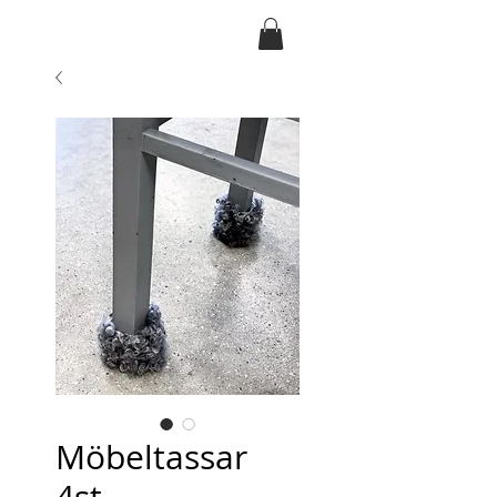
Ansarve farm
Möbeltassar
4st