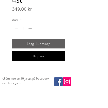
Pris
349,00 kr
Antal
*
Lägg i kundvagn
Köp nu
Glöm inte att följa oss på Facebook
och Instagram....