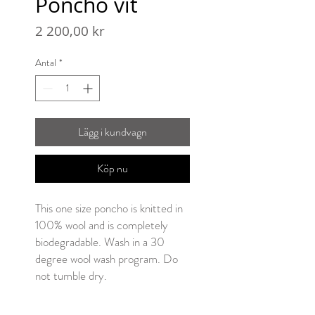
Poncho vit
Pris
2 200,00 kr
Antal
*
Lägg i kundvagn
Köp nu
This one size poncho is knitted in
100% wool and is completely
biodegradable. Wash in a 30
degree wool wash program. Do
not tumble dry.