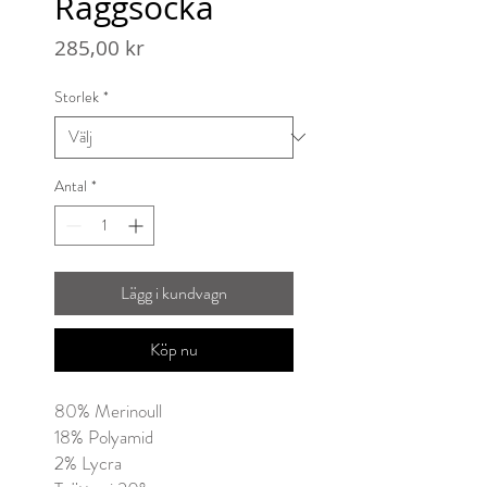
Raggsocka
Pris
285,00 kr
Storlek
*
Antal
*
Lägg i kundvagn
Köp nu
80% Merinoull
18% Polyamid
2% Lycra