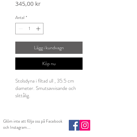
Pris
345,00 kr
Antal
*
Lägg i kundvagn
Köp nu
Stolsdyna i filtad ull , 35.5 cm
diameter. Smutsavvisande och
slittålig.
Glöm inte att följa oss på Facebook
och Instagram....