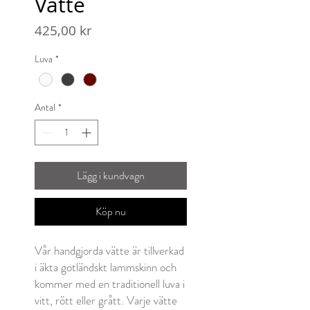
Vätte
Pris
425,00 kr
Luva
*
Antal
*
Lägg i kundvagn
Köp nu
Vår handgjorda vätte är tillverkad
i äkta gotländskt lammskinn och
kommer med en traditionell luva i
vitt, rött eller grått. Varje vätte